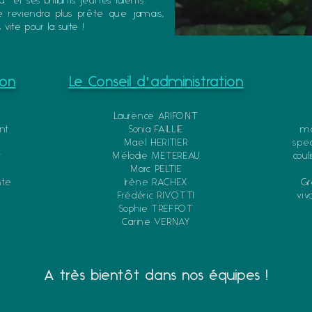
" et ses brillants jeunes talents.
e reviendra plus prête que jamais,
 vite pour la suite !
ion
Le Conseil d'administration
Laurence ARIFONT
nt
Sonia FAILLIE
mo
Maël HERITIER
spec
t
Mélodie METEREAU
coul
Marc PELTIE
nte
Irène RACHEX
Gr
Frédéric RIVOTTI
viv
Sophie TREFFOT
Carine VERNAY
A très bientôt dans nos équipes !