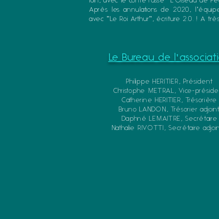
loin, avec le conte russe "L'Oiseau de Feu
Après les annulations de 2020, l'équip
avec "Le Roi Arthur", écriture 2.0.
! A très
Le Bureau de l'associat
Philippe HERITIER, Président
Christophe METRAL, Vice-préside
Catherine HE
RITIER, Trésorière
Bruno LANDON, Trésorier adjoin
Daphné LEMAITRE, Secrétaire
Nathalie RIVOTTI, Secrétaire adjoi