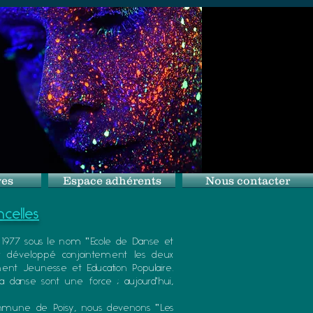
ves
Espace adhérents
Nous contacter
ncelles
 1977 sous le nom "Ecole de Danse et
ir développé conjointement les deux
ément Jeunesse et Education Populaire.
a danse sont une force ; aujourd'hui,
mmune de Poisy, nous devenons "Les