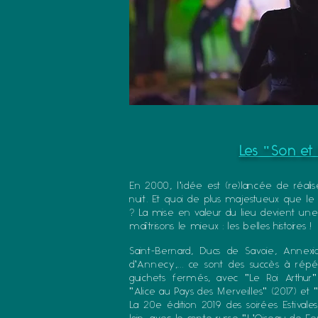
Les "Son et
En 2000, l'idée est (re)lancée de réalis
nuit.
Et quoi de plus majestueux que l
? La mise en valeur du lieu devient u
maîtrisons le mieux : les belles histoires !
Saint-Bernard, Ducs de Savoie, Annexi
d'Annecy,... ce sont des succès à rép
guichets fermés, avec "Le Roi Arthur" 
"Alice au Pays des Merveilles" (2017) et 
La 20e édition 2019 des soirées Estivale