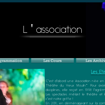
'
L
association
grammation
Les Cours
Les Archi
Les Eti
C'est d'abord une Association née en
Théâtre du Vieux Moulin". Pour avo
disciplines, elle reçoit en 1998 l'agr
Les spectacles mêlant le théâtre et l
c'est notre griffe !
En 2011, en déménageant sur la co