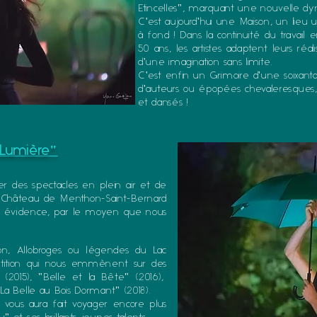
Etincelles", marquant une nouvelle dy
C'est aujourd'hui une Maison, un lieu 
à fond ! Dans la continuité du travail 
50 ans, les artistes adaptent leurs réa
d'une imagination sans limite.
C'est enfin un Grimoire d'une soixantain
d'auteurs ou épopées chevaleresques, 
et dansés !
 Lumière"
er des spectacles en plein air et de
e Château de Menthon-Saint-Bernard
ne évidence, par le moyen que nous
on, Allobroges ou légendes du Lac
étition qui nous emmènent sur des
(2015), "Belle et la Bête" (2016),
"La Belle au Bois Dormant" (2018).
s vous aura fait voyager encore plus